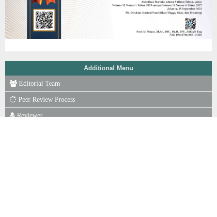
Additional Menu
Editorial Team
Peer Review Process
Reviewer
Focus & Scope
Author Guidelines
Online Submission
Publication Ethics
Journal Fee
Copyright Notice