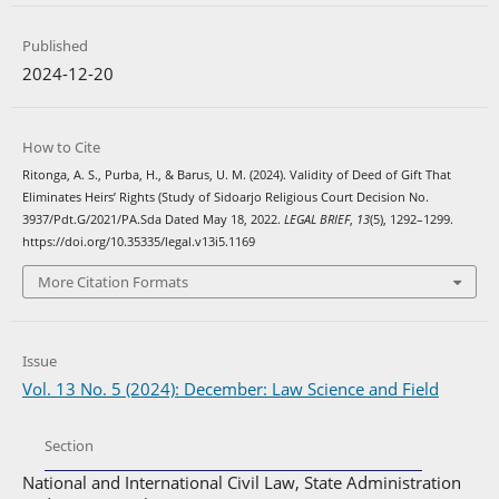
Published
2024-12-20
How to Cite
Ritonga, A. S., Purba, H., & Barus, U. M. (2024). Validity of Deed of Gift That
Eliminates Heirs’ Rights (Study of Sidoarjo Religious Court Decision No.
3937/Pdt.G/2021/PA.Sda Dated May 18, 2022.
LEGAL BRIEF
,
13
(5), 1292–1299.
https://doi.org/10.35335/legal.v13i5.1169
More Citation Formats
Issue
Vol. 13 No. 5 (2024): December: Law Science and Field
Section
National and International Civil Law, State Administration