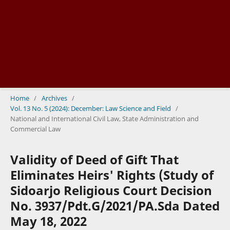
Home
/
Archives
/
Vol. 13 No. 5 (2024): December: Law Science and Field
/
National and International Civil Law, State Administration and
Commercial Law
Validity of Deed of Gift That
Eliminates Heirs' Rights (Study of
Sidoarjo Religious Court Decision
No. 3937/Pdt.G/2021/PA.Sda Dated
May 18, 2022